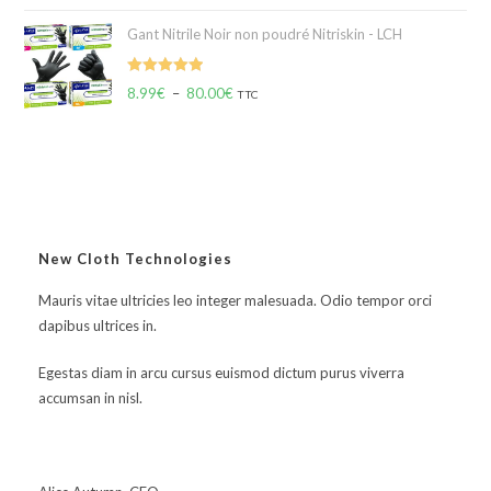
Gant Nitrile Noir non poudré Nitriskin - LCH
Note
5.00
8.99
€
–
80.00
€
TTC
sur 5
New Cloth Technologies
Mauris vitae ultricies leo integer malesuada. Odio tempor orci
dapibus ultrices in.
Egestas diam in arcu cursus euismod dictum purus viverra
accumsan in nisl.