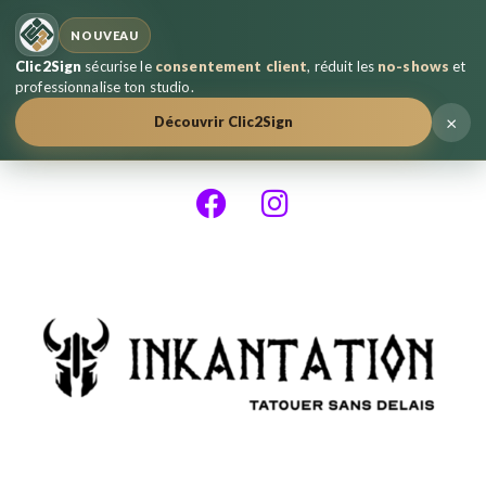
NOUVEAU
Clic2Sign
sécurise le
consentement client
, réduit les
no-shows
et
professionnalise ton studio.
×
Découvrir Clic2Sign