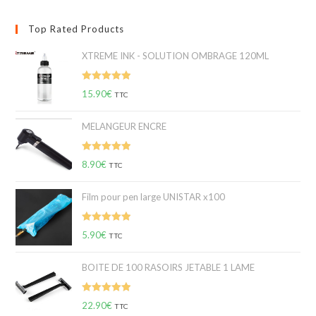
Top Rated Products
XTREME INK - SOLUTION OMBRAGE 120ML
Note
5.00
15.90
€
TTC
sur 5
MELANGEUR ENCRE
Note
5.00
8.90
€
TTC
sur 5
Film pour pen large UNISTAR x100
Note
5.00
5.90
€
TTC
sur 5
BOITE DE 100 RASOIRS JETABLE 1 LAME
Note
5.00
22.90
€
TTC
sur 5