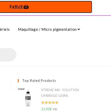
PANIER
riels
Maquillage / Micro pigmentation
Top Rated Products
XTREME INK - SOLUTION
OMBRAGE 120ML
Note
5.00
15.90
€
TTC