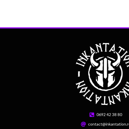
0692 42 38 80
contact@inkantation.r