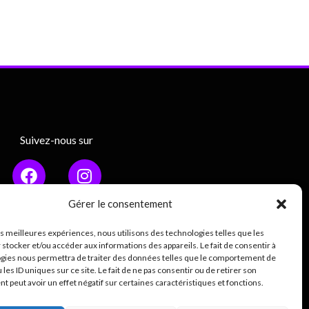
Suivez-nous sur
Gérer le consentement
les meilleures expériences, nous utilisons des technologies telles que les
Mentions légales
 stocker et/ou accéder aux informations des appareils. Le fait de consentir à
gies nous permettra de traiter des données telles que le comportement de
ique de confidentialité (RGPD)
 les ID uniques sur ce site. Le fait de ne pas consentir ou de retirer son
 peut avoir un effet négatif sur certaines caractéristiques et fonctions.
0