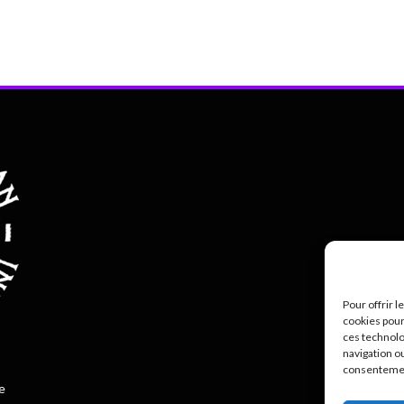
Pour offrir 
cookies pour
ces technolo
Polit
navigation ou
consentement
e