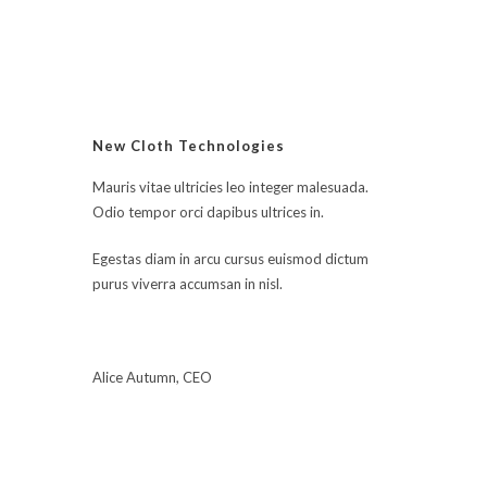
sur 5
New Cloth Technologies
Mauris vitae ultricies leo integer malesuada.
Odio tempor orci dapibus ultrices in.
Egestas diam in arcu cursus euismod dictum
purus viverra accumsan in nisl.
Alice Autumn, CEO