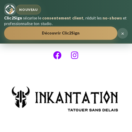
NOUVEAU
Clic2Sign
sécurise le
consentement client
, réduit les
no-shows
et
professionnalise ton studio.
×
Découvrir Clic2Sign