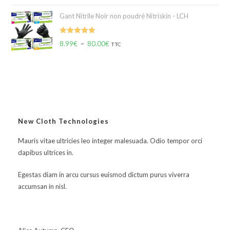
Gant Nitrile Noir non poudré Nitriskin - LCH
Note
5.00
8.99
€
–
80.00
€
TTC
sur 5
New Cloth Technologies
Mauris vitae ultricies leo integer malesuada. Odio tempor orci
dapibus ultrices in.
Egestas diam in arcu cursus euismod dictum purus viverra
accumsan in nisl.