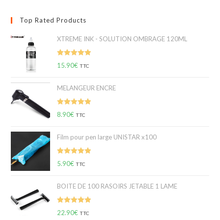
Top Rated Products
XTREME INK - SOLUTION OMBRAGE 120ML
Note
5.00
15.90
€
TTC
sur 5
MELANGEUR ENCRE
Note
5.00
8.90
€
TTC
sur 5
Film pour pen large UNISTAR x100
Note
5.00
5.90
€
TTC
sur 5
BOITE DE 100 RASOIRS JETABLE 1 LAME
Note
5.00
22.90
€
TTC
sur 5