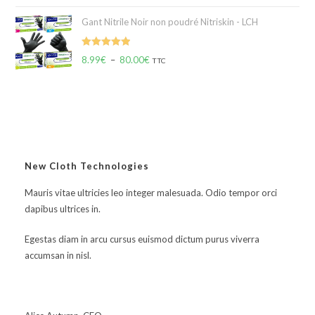
Gant Nitrile Noir non poudré Nitriskin - LCH
Note
5.00
8.99
€
–
80.00
€
TTC
sur 5
New Cloth Technologies
Mauris vitae ultricies leo integer malesuada. Odio tempor orci
dapibus ultrices in.
Egestas diam in arcu cursus euismod dictum purus viverra
accumsan in nisl.