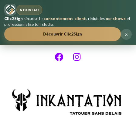
NOUVEAU
Clic2Sign
sécurise le
consentement client
, réduit les
no-shows
et
professionnalise ton studio.
×
Découvrir Clic2Sign