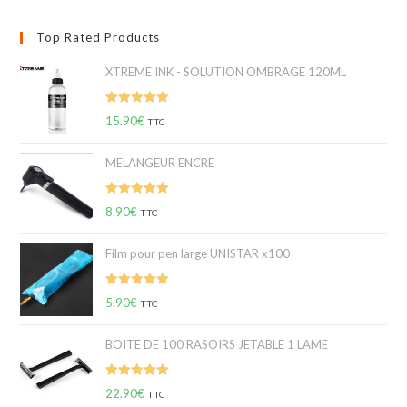
Top Rated Products
XTREME INK - SOLUTION OMBRAGE 120ML
Note
5.00
15.90
€
TTC
sur 5
MELANGEUR ENCRE
Note
5.00
8.90
€
TTC
sur 5
Film pour pen large UNISTAR x100
Note
5.00
5.90
€
TTC
sur 5
BOITE DE 100 RASOIRS JETABLE 1 LAME
Note
5.00
22.90
€
TTC
sur 5