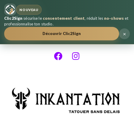
NOUVEAU
Clic2Sign
sécurise le
consentement client
, réduit les
no-shows
et
professionnalise ton studio.
×
Découvrir Clic2Sign