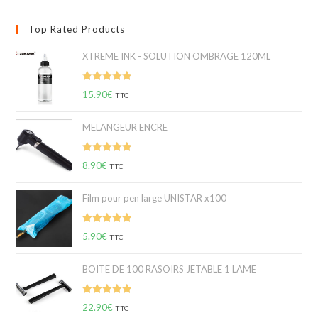
Top Rated Products
XTREME INK - SOLUTION OMBRAGE 120ML
Note
5.00
15.90
€
TTC
sur 5
MELANGEUR ENCRE
Note
5.00
8.90
€
TTC
sur 5
Film pour pen large UNISTAR x100
Note
5.00
5.90
€
TTC
sur 5
BOITE DE 100 RASOIRS JETABLE 1 LAME
Note
5.00
22.90
€
TTC
sur 5