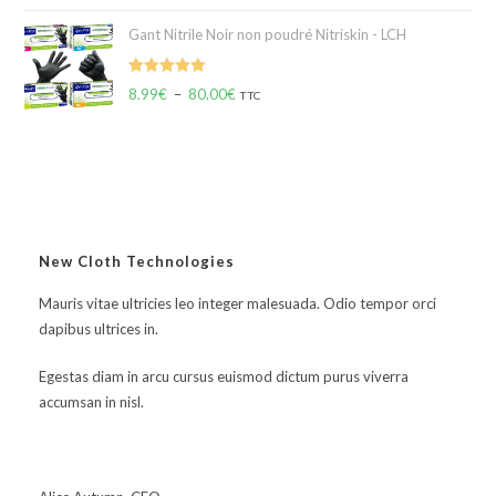
Gant Nitrile Noir non poudré Nitriskin - LCH
Note
5.00
8.99
€
–
80.00
€
TTC
sur 5
New Cloth Technologies
Mauris vitae ultricies leo integer malesuada. Odio tempor orci
dapibus ultrices in.
Egestas diam in arcu cursus euismod dictum purus viverra
accumsan in nisl.