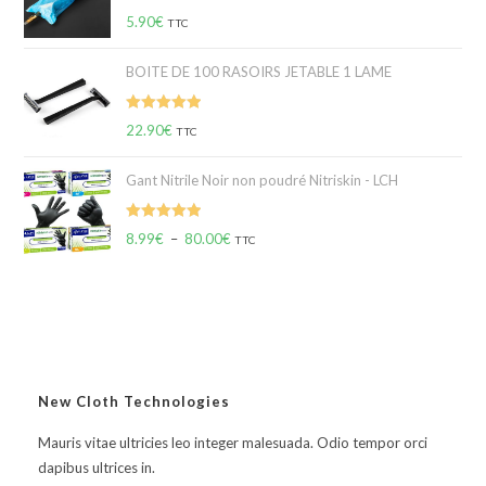
Note
5.00
5.90
€
TTC
sur 5
BOITE DE 100 RASOIRS JETABLE 1 LAME
Note
5.00
22.90
€
TTC
sur 5
Gant Nitrile Noir non poudré Nitriskin - LCH
Note
5.00
8.99
€
–
80.00
€
TTC
sur 5
New Cloth Technologies
Mauris vitae ultricies leo integer malesuada. Odio tempor orci
dapibus ultrices in.