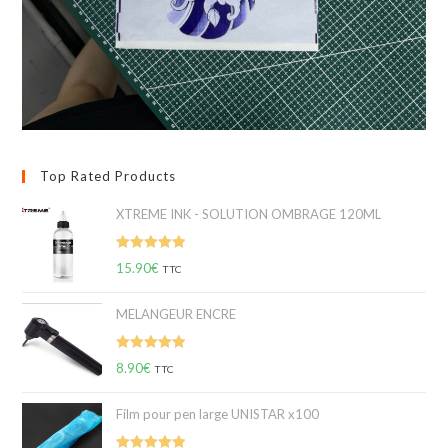
Top Rated Products
XTREME INK - SOLUTION OMBRAGE 120ML
Note
5.00
15.90
€
TTC
sur 5
MELANGEUR ENCRE
Note
5.00
8.90
€
TTC
sur 5
Film pour pen large UNISTAR x100