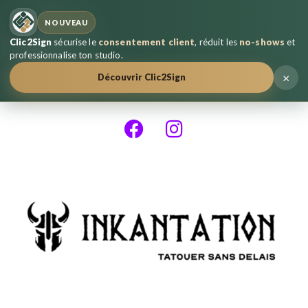
NOUVEAU
Clic2Sign
sécurise le
consentement client
, réduit les
no-shows
et
professionnalise ton studio.
×
Découvrir Clic2Sign