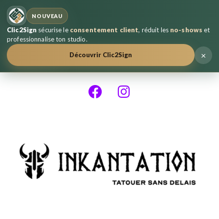
NOUVEAU
Clic2Sign
sécurise le
consentement client
, réduit les
no-shows
et
professionnalise ton studio.
×
Découvrir Clic2Sign