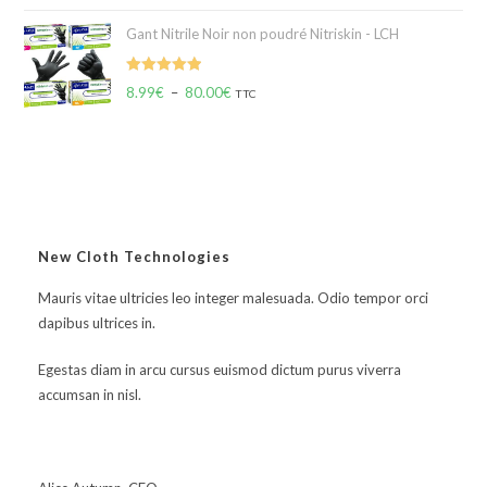
Gant Nitrile Noir non poudré Nitriskin - LCH
Note
5.00
8.99
€
–
80.00
€
TTC
sur 5
New Cloth Technologies
Mauris vitae ultricies leo integer malesuada. Odio tempor orci
dapibus ultrices in.
Egestas diam in arcu cursus euismod dictum purus viverra
accumsan in nisl.