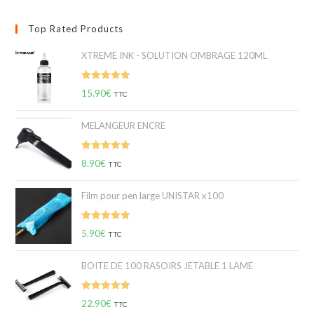
Top Rated Products
XTREME INK - SOLUTION OMBRAGE 120ML
Note
5.00
15.90
€
TTC
sur 5
MELANGEUR ENCRE
Note
5.00
8.90
€
TTC
sur 5
Film pour pen large UNISTAR x100
Note
5.00
5.90
€
TTC
sur 5
BOITE DE 100 RASOIRS JETABLE 1 LAME
Note
5.00
22.90
€
TTC
sur 5