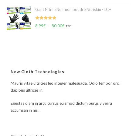
Gant Nitrile Noir non poudré Nitriskin - LCH
Note
5.00
8.99
€
–
80.00
€
TTC
sur 5
New Cloth Technologies
Mauris vitae ultricies leo integer malesuada. Odio tempor orci
dapibus ultrices in.
Egestas diam in arcu cursus euismod dictum purus viverra
accumsan in nisl.