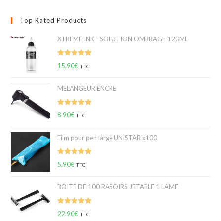
Top Rated Products
XTREME INK - SOLUTION OMBRAGE 120ML
Note
5.00
15.90
€
TTC
sur 5
MELANGEUR ENCRE
Note
5.00
8.90
€
TTC
sur 5
Film pour pen large UNISTAR x100
Note
5.00
5.90
€
TTC
sur 5
BOITE DE 100 RASOIRS JETABLE 1 LAME
Note
5.00
22.90
€
TTC
sur 5