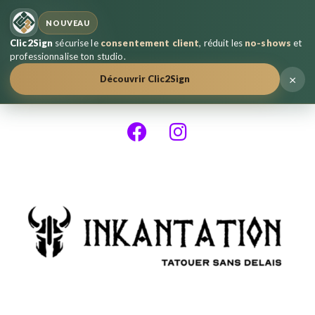
NOUVEAU
Clic2Sign
sécurise le
consentement client
, réduit les
no-shows
et
professionnalise ton studio.
×
Découvrir Clic2Sign