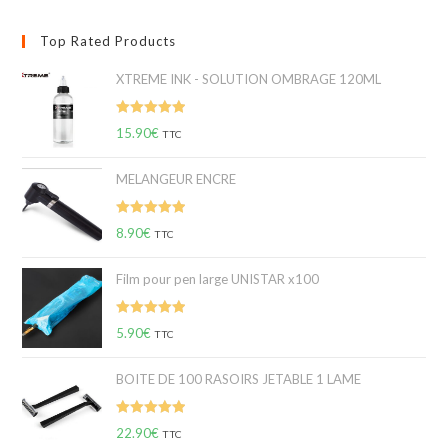
Top Rated Products
XTREME INK - SOLUTION OMBRAGE 120ML
Note
5.00
15.90
€
TTC
sur 5
MELANGEUR ENCRE
Note
5.00
8.90
€
TTC
sur 5
Film pour pen large UNISTAR x100
Note
5.00
5.90
€
TTC
sur 5
BOITE DE 100 RASOIRS JETABLE 1 LAME
Note
5.00
22.90
€
TTC
sur 5