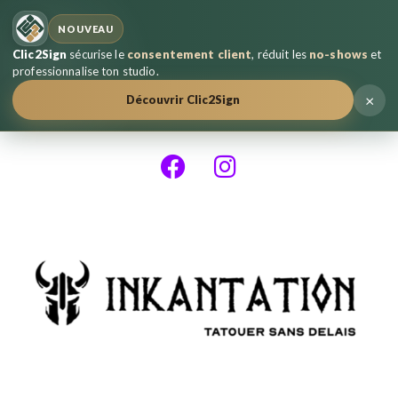
NOUVEAU
Clic2Sign
sécurise le
consentement client
, réduit les
no-shows
et
professionnalise ton studio.
×
Découvrir Clic2Sign