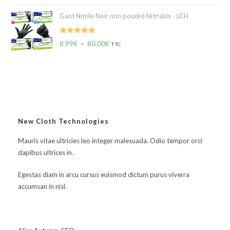
Gant Nitrile Noir non poudré Nitriskin - LCH
Note
5.00
8.99
€
–
80.00
€
TTC
sur 5
New Cloth Technologies
Mauris vitae ultricies leo integer malesuada. Odio tempor orci
dapibus ultrices in.
Egestas diam in arcu cursus euismod dictum purus viverra
accumsan in nisl.