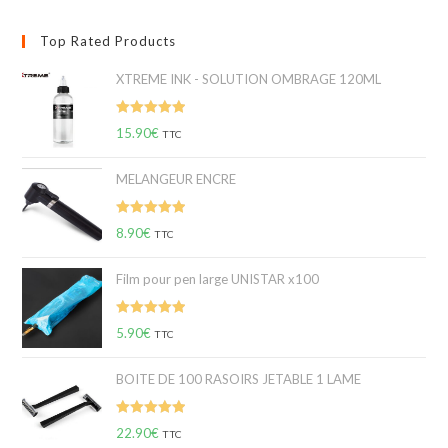
Top Rated Products
XTREME INK - SOLUTION OMBRAGE 120ML
Note
5.00
15.90
€
TTC
sur 5
MELANGEUR ENCRE
Note
5.00
8.90
€
TTC
sur 5
Film pour pen large UNISTAR x100
Note
5.00
5.90
€
TTC
sur 5
BOITE DE 100 RASOIRS JETABLE 1 LAME
Note
5.00
22.90
€
TTC
sur 5