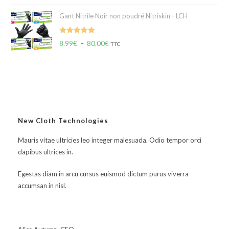
Gant Nitrile Noir non poudré Nitriskin - LCH
Note
5.00
8.99
€
–
80.00
€
TTC
sur 5
New Cloth Technologies
Mauris vitae ultricies leo integer malesuada. Odio tempor orci
dapibus ultrices in.
Egestas diam in arcu cursus euismod dictum purus viverra
accumsan in nisl.