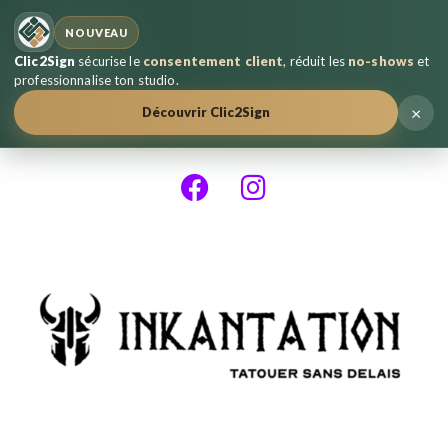
NOUVEAU
Clic2Sign
sécurise le
consentement client
, réduit les
no-shows
et
professionnalise ton studio.
×
Découvrir Clic2Sign