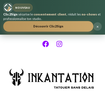
NOUVEAU
Clic2Sign
sécurise le
consentement client
, réduit les
no-shows
et
professionnalise ton studio.
×
Découvrir Clic2Sign