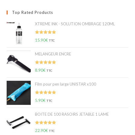
Top Rated Products
XTREME INK - SOLUTION OMBRAGE 120ML
Note
5.00
15.90
€
TTC
sur 5
MELANGEUR ENCRE
Note
5.00
8.90
€
TTC
sur 5
Film pour pen large UNISTAR x100
Note
5.00
5.90
€
TTC
sur 5
BOITE DE 100 RASOIRS JETABLE 1 LAME
Note
5.00
22.90
€
TTC
sur 5