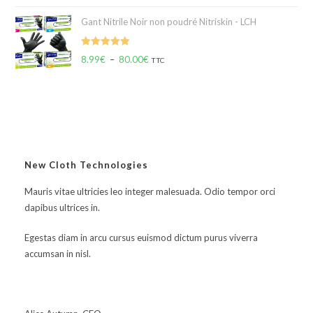
Gant Nitrile Noir non poudré Nitriskin - LCH
Note
5.00
8.99
€
–
80.00
€
TTC
sur 5
New Cloth Technologies
Mauris vitae ultricies leo integer malesuada. Odio tempor orci
dapibus ultrices in.
Egestas diam in arcu cursus euismod dictum purus viverra
accumsan in nisl.