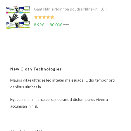
Gant Nitrile Noir non poudré Nitriskin - LCH
Note
5.00
8.99
€
–
80.00
€
TTC
sur 5
New Cloth Technologies
Mauris vitae ultricies leo integer malesuada. Odio tempor orci
dapibus ultrices in.
Egestas diam in arcu cursus euismod dictum purus viverra
accumsan in nisl.