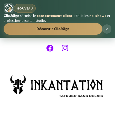
NOUVEAU
Clic2Sign
sécurise le
consentement client
, réduit les
no-shows
et
professionnalise ton studio.
×
Découvrir Clic2Sign