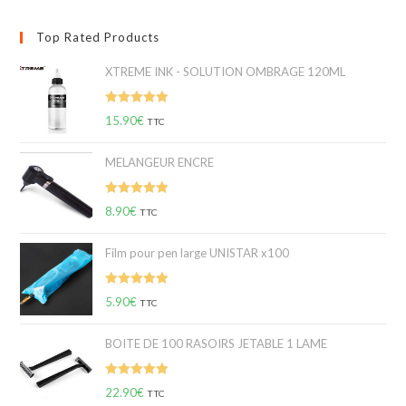
Top Rated Products
XTREME INK - SOLUTION OMBRAGE 120ML
Note
5.00
15.90
€
TTC
sur 5
MELANGEUR ENCRE
Note
5.00
8.90
€
TTC
sur 5
Film pour pen large UNISTAR x100
Note
5.00
5.90
€
TTC
sur 5
BOITE DE 100 RASOIRS JETABLE 1 LAME
Note
5.00
22.90
€
TTC
sur 5