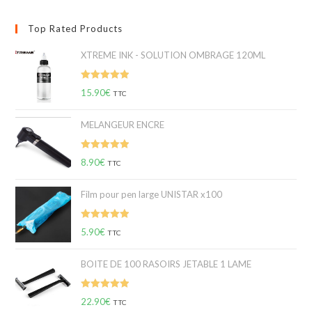
Top Rated Products
XTREME INK - SOLUTION OMBRAGE 120ML
Note
5.00
15.90
€
TTC
sur 5
MELANGEUR ENCRE
Note
5.00
8.90
€
TTC
sur 5
Film pour pen large UNISTAR x100
Note
5.00
5.90
€
TTC
sur 5
BOITE DE 100 RASOIRS JETABLE 1 LAME
Note
5.00
22.90
€
TTC
sur 5