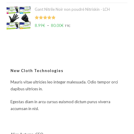
Gant Nitrile Noir non poudré Nitriskin - LCH
Note
5.00
8.99
€
–
80.00
€
TTC
sur 5
New Cloth Technologies
Mauris vitae ultricies leo integer malesuada. Odio tempor orci
dapibus ultrices in.
Egestas diam in arcu cursus euismod dictum purus viverra
accumsan in nisl.