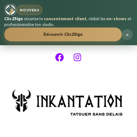
NOUVEAU
Clic2Sign
sécurise le
consentement client
, réduit les
no-shows
et
professionnalise ton studio.
×
Découvrir Clic2Sign