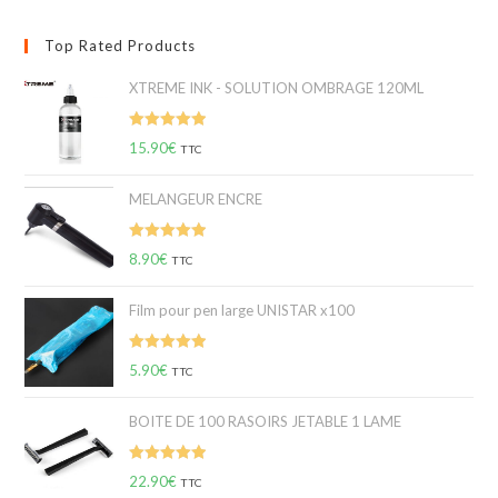
Top Rated Products
XTREME INK - SOLUTION OMBRAGE 120ML
Note
5.00
15.90
€
TTC
sur 5
MELANGEUR ENCRE
Note
5.00
8.90
€
TTC
sur 5
Film pour pen large UNISTAR x100
Note
5.00
5.90
€
TTC
sur 5
BOITE DE 100 RASOIRS JETABLE 1 LAME
Note
5.00
22.90
€
TTC
sur 5