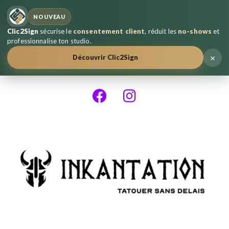
NOUVEAU
Clic2Sign
sécurise le
consentement client
, réduit les
no-shows
et
professionnalise ton studio.
×
Découvrir Clic2Sign