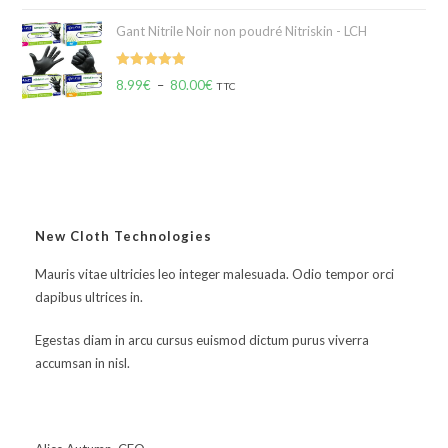
Gant Nitrile Noir non poudré Nitriskin - LCH
Note
5.00
8.99
€
–
80.00
€
TTC
sur 5
New Cloth Technologies
Mauris vitae ultricies leo integer malesuada. Odio tempor orci
dapibus ultrices in.
Egestas diam in arcu cursus euismod dictum purus viverra
accumsan in nisl.