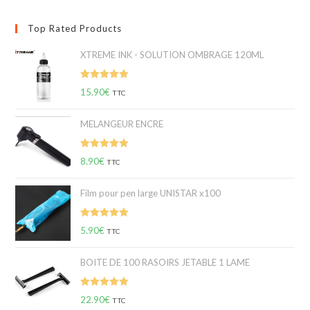
Top Rated Products
XTREME INK - SOLUTION OMBRAGE 120ML
Note
5.00
15.90
€
TTC
sur 5
MELANGEUR ENCRE
Note
5.00
8.90
€
TTC
sur 5
Film pour pen large UNISTAR x100
Note
5.00
5.90
€
TTC
sur 5
BOITE DE 100 RASOIRS JETABLE 1 LAME
Note
5.00
22.90
€
TTC
sur 5