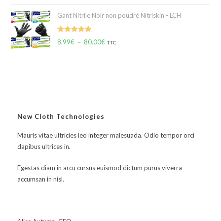
Gant Nitrile Noir non poudré Nitriskin - LCH
Note
5.00
8.99
€
–
80.00
€
TTC
sur 5
New Cloth Technologies
Mauris vitae ultricies leo integer malesuada. Odio tempor orci
dapibus ultrices in.
Egestas diam in arcu cursus euismod dictum purus viverra
accumsan in nisl.