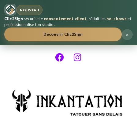
NOUVEAU
Clic2Sign
sécurise le
consentement client
, réduit les
no-shows
et
professionnalise ton studio.
×
Découvrir Clic2Sign